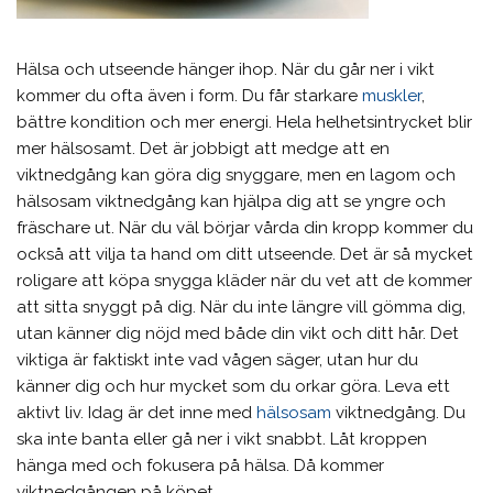
Hälsa och utseende hänger ihop. När du går ner i vikt
kommer du ofta även i form. Du får starkare
muskler
,
bättre kondition och mer energi. Hela helhetsintrycket blir
mer hälsosamt. Det är jobbigt att medge att en
viktnedgång kan göra dig snyggare, men en lagom och
hälsosam viktnedgång kan hjälpa dig att se yngre och
fräschare ut. När du väl börjar vårda din kropp kommer du
också att vilja ta hand om ditt utseende. Det är så mycket
roligare att köpa snygga kläder när du vet att de kommer
att sitta snyggt på dig. När du inte längre vill gömma dig,
utan känner dig nöjd med både din vikt och ditt hår. Det
viktiga är faktiskt inte vad vågen säger, utan hur du
känner dig och hur mycket som du orkar göra. Leva ett
aktivt liv. Idag är det inne med
hälsosam
viktnedgång. Du
ska inte banta eller gå ner i vikt snabbt. Låt kroppen
hänga med och fokusera på hälsa. Då kommer
viktnedgången på köpet.