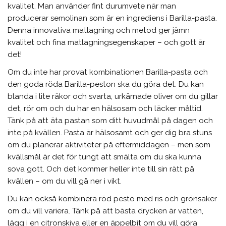
kvalitet. Man använder fint durumvete när man
producerar semolinan som är en ingrediens i Barilla-pasta.
Denna innovativa matlagning och metod ger jämn
kvalitet och fina matlagningsegenskaper – och gott är
det!
Om du inte har provat kombinationen Barilla-pasta och
den goda röda Barilla-peston ska du göra det. Du kan
blanda i lite räkor och svarta, urkärnade oliver om du gillar
det, rör om och du har en hälsosam och läcker måltid.
Tänk på att äta pastan som ditt huvudmål på dagen och
inte på kvällen. Pasta är hälsosamt och ger dig bra stuns
om du planerar aktiviteter på eftermiddagen – men som
kvällsmål är det för tungt att smälta om du ska kunna
sova gott. Och det kommer heller inte till sin rätt på
kvällen – om du vill gå ner i vikt.
Du kan också kombinera röd pesto med ris och grönsaker
om du vill variera. Tänk på att bästa drycken är vatten,
lägg i en citronskiva eller en äppelbit om du vill göra