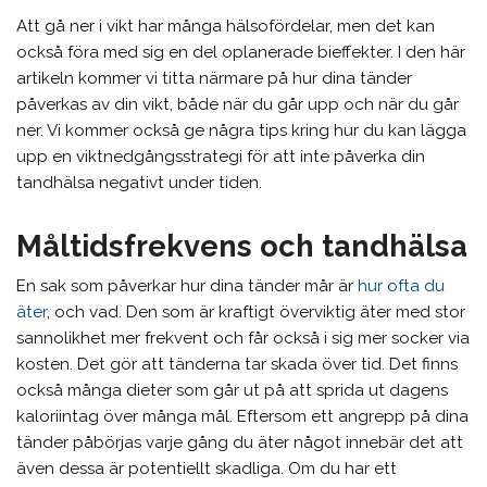
Att gå ner i vikt har många hälsofördelar, men det kan
också föra med sig en del oplanerade bieffekter. I den här
artikeln kommer vi titta närmare på hur dina tänder
påverkas av din vikt, både när du går upp och när du går
ner. Vi kommer också ge några tips kring hur du kan lägga
upp en viktnedgångsstrategi för att inte påverka din
tandhälsa negativt under tiden.
Måltidsfrekvens och tandhälsa
En sak som påverkar hur dina tänder mår är
hur ofta du
äter
, och vad. Den som är kraftigt överviktig äter med stor
sannolikhet mer frekvent och får också i sig mer socker via
kosten. Det gör att tänderna tar skada över tid. Det finns
också många dieter som går ut på att sprida ut dagens
kaloriintag över många mål. Eftersom ett angrepp på dina
tänder påbörjas varje gång du äter något innebär det att
även dessa är potentiellt skadliga. Om du har ett