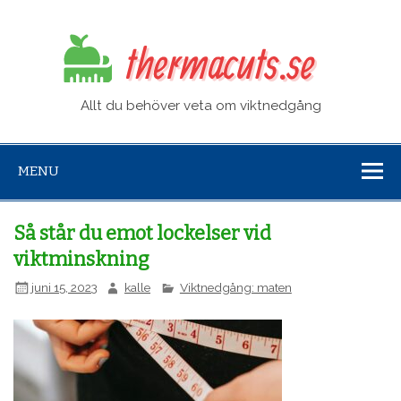
ther
Allt du behöver veta om viktnedgång
MENU
Så står du emot lockelser vid
viktminskning
juni 15, 2023
kalle
Viktnedgång: maten