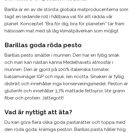
Barilla är en av de största globala matproducenterna som
tagit en ledande roll i hållbara val för att rädda vår
planet. Konceptet ”Bra för dig, bra för planeten” tar fram
hälsosam mat med så låg klimatpåverkan som möjligt.
Barillas goda röda pesto
Barillas pesto smälter i munnen. Den har en fyllig smak
och man kan nästan känna Medelhavets atmosfär i
munnen. Den är gjord på 100% italienska tomater,
balsamvinäger IGP och mjuk, len ricotta. Smaken är fyllig,
distinkt och innehåller inga konserveringsmedel. Peston är
glutenfri och innehåller 3,7% mättade fettsyror, lite grann
fiber och protein. Jättegott!
Vad är nyttigt att äta?
Du kan göra flera olika goda pastarätter och toppa med
den röda goda, krämiga peston. Barillas pasta håller hög