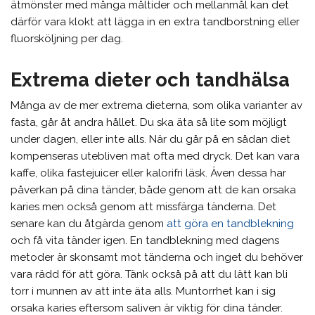
ätmönster med många måltider och mellanmål kan det
därför vara klokt att lägga in en extra tandborstning eller
fluorsköljning per dag.
Extrema dieter och tandhälsa
Många av de mer extrema dieterna, som olika varianter av
fasta, går åt andra hållet. Du ska äta så lite som möjligt
under dagen, eller inte alls. När du går på en sådan diet
kompenseras utebliven mat ofta med dryck. Det kan vara
kaffe, olika fastejuicer eller kalorifri läsk. Även dessa har
påverkan på dina tänder, både genom att de kan orsaka
karies men också genom att missfärga tänderna. Det
senare kan du åtgärda genom
att göra en tandblekning
och få vita tänder igen. En tandblekning med dagens
metoder är skonsamt mot tänderna och inget du behöver
vara rädd för att göra. Tänk också på att du lätt kan bli
torr i munnen av att inte äta alls. Muntorrhet kan i sig
orsaka karies eftersom saliven är viktig för dina tänder.